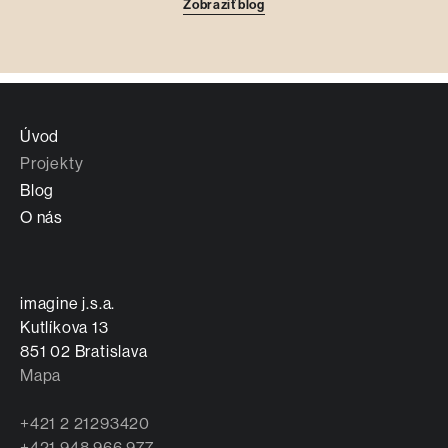
Zobraziť blog
Úvod
Projekty
Blog
O nás
imagine j.s.a.
Kutlíkova 13
851 02 Bratislava
Mapa
+421 2 21293420
+421 948 966 977