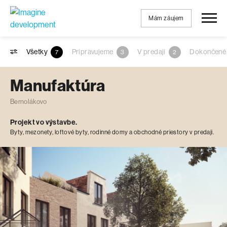
Mám záujem
Všetky
Pripravujeme
V predaji
Dokončen
7
3
2
Manufaktúra
Bernolákovo
Projekt vo výstavbe.
Byty, mezonety, loftové byty, rodinné domy a obchodné priestory v predaji.