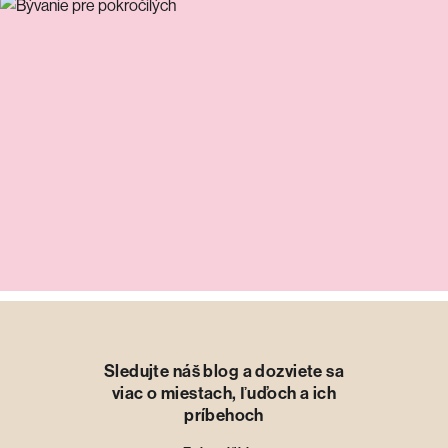
Sledujte náš blog a dozviete sa
viac o miestach, ľuďoch a ich
príbehoch